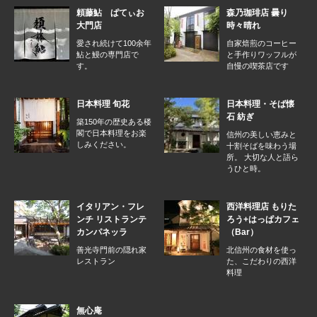
頼藤鮎 ぱてぃお
森乃珈琲店 曇り
大門店
時々晴れ
愛され続けて100余年
自家焙煎のコーヒー
鮎と鰻の専門店で
と手作りワッフルが
す。
自慢の喫茶店です
日本料理 旬花
日本料理・そば懐
石 紡ぎ
築150年の歴史ある楼
閣で日本料理をお楽
信州の美しい恵みと
しみください。
十割そばを味わう場
所。 大切な人と語ら
うひと時。
イタリアン・フレ
西洋料理店 もりた
ンチ リストランテ
ろう+はっぱカフェ
カンパネッラ
（Bar）
善光寺門前の隠れ家
北信州の食材を使っ
レストラン
た、こだわりの西洋
料理
無心庵