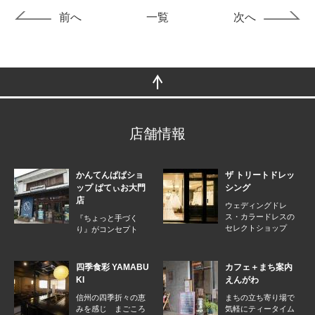
前へ
一覧
次へ
店舗情報
かんてんぱぱショ
ザ トリートドレッ
ップ ぱてぃお大門
シング
店
ウェディングドレ
ス・カラードレスの
『ちょっと手づく
セレクトショップ
り』がコンセプト
四季食彩 YAMABU
カフェ＋まち案内
KI
えんがわ
信州の四季折々の恵
まちの立ち寄り場で
みを感じ まごころ
気軽にティータイム