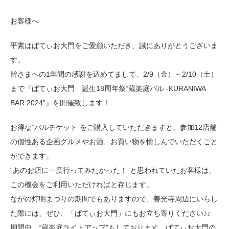
お客様へ
平素はぱてぃお大門をご愛顧いただき、誠にありがとうございま
す。
皆さまへの1年間の感謝を込めてまして、2/9（金）～2/10（土）
まで『ぱてぃお大門 誕生18周年祭“蔵楽庭バル -KURANIWA
BAR 2024”』を開催致します！
お得な“バルチケット”をご購入していただきますと、参加12店舗
の個性ある企画グルメやお酒、お買い物を愉しんでいただくこと
ができます。
“あのお店に一度行ってみたかった！”と思われていたお客様は、
この機会をご利用いただければと存じます。
ながの灯明まつりの期間でもありますので、善光寺周辺にいらし
た際には、ぜひ、「ぱてぃお大門」にもお立ち寄りください♪♪
期間中、“蔵楽庭ライトアップ”もしております。ぱてぃお大門の