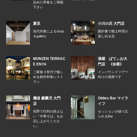
込めた和食をご堪能
下さい
夏至
小川の庄 大門店
現代作家によるshop
囲炉裏で郷土料理が
＆gallery
楽しめる店
MONZEN TERRAC
酒蔵 ぱてぃお大
E ENYA
門店 《休業》
ご家族３世代で愉し
インバウンドツアー
める創作和食レスト
向けの酒屋です
ラン
麺道 麒麟児 大門
Oldies Bar マイラ
店
イフ
長野で行列の絶えな
セッションが繰り広
い「中華そば」をお
られるBar
召し上がりくださ
い。