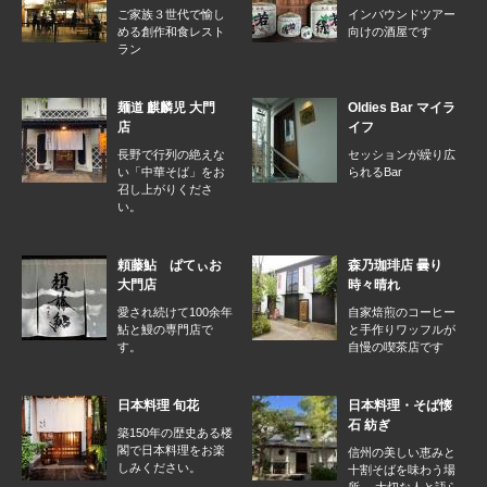
ご家族３世代で愉し
インバウンドツアー
める創作和食レスト
向けの酒屋です
ラン
麺道 麒麟児 大門
Oldies Bar マイラ
店
イフ
長野で行列の絶えな
セッションが繰り広
い「中華そば」をお
られるBar
召し上がりくださ
い。
頼藤鮎 ぱてぃお
森乃珈琲店 曇り
大門店
時々晴れ
愛され続けて100余年
自家焙煎のコーヒー
鮎と鰻の専門店で
と手作りワッフルが
す。
自慢の喫茶店です
日本料理 旬花
日本料理・そば懐
石 紡ぎ
築150年の歴史ある楼
閣で日本料理をお楽
信州の美しい恵みと
しみください。
十割そばを味わう場