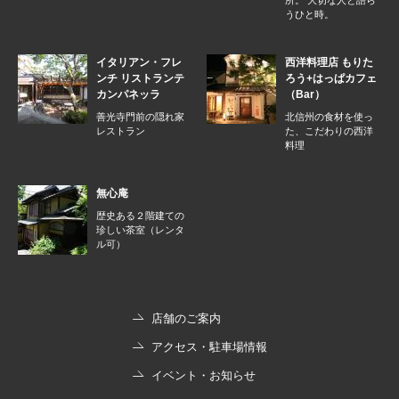
所。 大切な人と語ら
うひと時。
イタリアン・フレ
西洋料理店 もりた
ンチ リストランテ
ろう+はっぱカフェ
カンパネッラ
（Bar）
善光寺門前の隠れ家
北信州の食材を使っ
レストラン
た、こだわりの西洋
料理
無心庵
歴史ある２階建ての
珍しい茶室（レンタ
ル可）
店舗のご案内
アクセス・駐車場情報
イベント・お知らせ