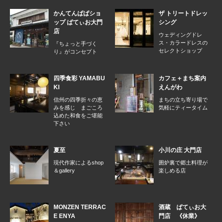
かんてんぱぱショ
ザ トリートドレッ
ップ ぱてぃお大門
シング
店
ウェディングドレ
ス・カラードレスの
『ちょっと手づく
セレクトショップ
り』がコンセプト
四季食彩 YAMABU
カフェ＋まち案内
KI
えんがわ
信州の四季折々の恵
まちの立ち寄り場で
みを感じ まごころ
気軽にティータイム
込めた和食をご堪能
下さい
夏至
小川の庄 大門店
現代作家によるshop
囲炉裏で郷土料理が
＆gallery
楽しめる店
MONZEN TERRAC
酒蔵 ぱてぃお大
E ENYA
門店 《休業》