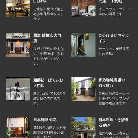
E ENYA
門店 《休業》
ご家族３世代で愉し
インバウンドツアー
める創作和食レスト
向けの酒屋です
ラン
麺道 麒麟児 大門
Oldies Bar マイラ
店
イフ
長野で行列の絶えな
セッションが繰り広
い「中華そば」をお
られるBar
召し上がりくださ
い。
頼藤鮎 ぱてぃお
森乃珈琲店 曇り
大門店
時々晴れ
愛され続けて100余年
自家焙煎のコーヒー
鮎と鰻の専門店で
と手作りワッフルが
す。
自慢の喫茶店です
日本料理 旬花
日本料理・そば懐
石 紡ぎ
築150年の歴史ある楼
閣で日本料理をお楽
信州の美しい恵みと
しみください。